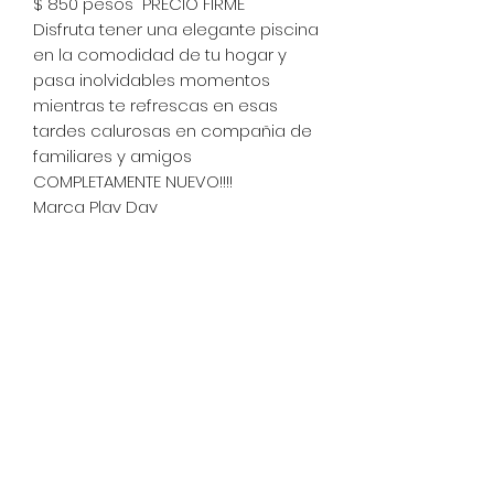
$ 850 pesos "PRECIO FIRME"
Disfruta tener una elegante piscina
en la comodidad de tu hogar y
pasa inolvidables momentos
mientras te refrescas en esas
tardes calurosas en compañia de
familiares y amigos
COMPLETAMENTE NUEVO!!!!
Marca Play Day
Forma Rectangular
Capacidad de 1030 litros
Inflable
(Medidas)
3 m * 1.8m * 56 cm
Capacidad para 4 persobas de 5
años en adelante:
Entregamos todos los dias en:
San Isidro Opcional en Algunos
puntos de Tijuana.
cel: 6641648593