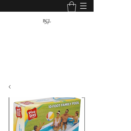
BCL venta y renta
fiestas, hogar, camping, jardin y mucho
mas...