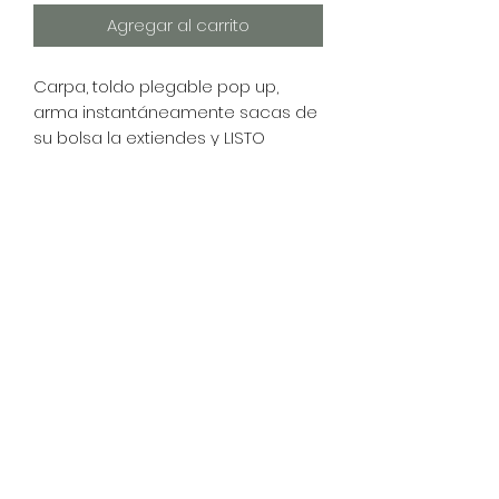
Agregar al carrito
Carpa, toldo plegable pop up,
arma instantáneamente sacas de
su bolsa la extiendes y LISTO
Nuevas
Medida 3x3 metros
Color: blanca
Con 4 paredes $2,400 pesos
"PRECIO FIRME"
Entregamos todos los días en:
San Isidro Opcional en algunos
Puntos De Tijuana.
CEL:(6641648593:)
COMPLETAMENTE NUEVO!!!