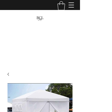
BCL venta y renta
fiestas, hogar, camping, jardin y mucho
mas...