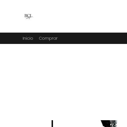
BCL venta y renta
fiestas, hogar, camping, jardin y mucho m
Inicio
Comprar