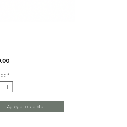
Precio
.00
dad
*
Agregar al carrito