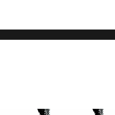
as...