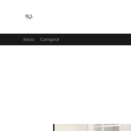
BCL venta y renta
fiestas, hogar, camping, jardin y mucho m
Inicio
Comprar