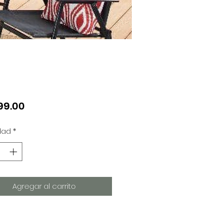
Precio
99.00
dad
*
Agregar al carrito