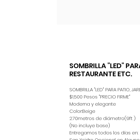
SOMBRILLA "LED" PAR
RESTAURANTE ETC.
SOMBRILLA "LED" PARA PATIO, JA
$1,500 Pesos "PRECIO FIRME"
Moderna y elegante
Color:Beige
2.70metros de diámetro(9ft )
(No incluye base)
Entregamos todos los días en:
San Ysidro Opcional en Algunos