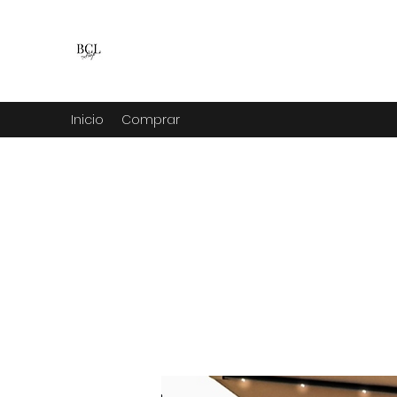
BCL venta y renta
fiestas, hogar, camping, jardin y mucho m
Inicio
Comprar