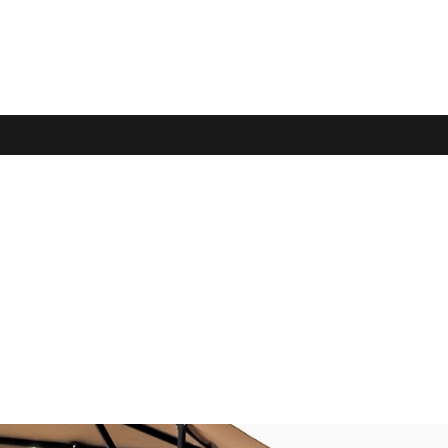
as...